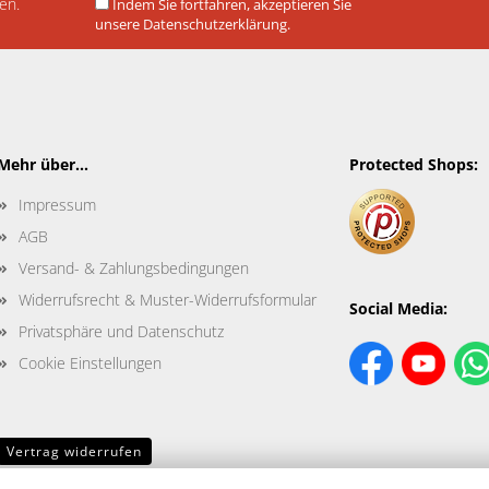
en.
Indem Sie fortfahren, akzeptieren Sie
unsere Datenschutzerklärung.
Mehr über...
Protected Shops:
Impressum
AGB
Versand- & Zahlungsbedingungen
Widerrufsrecht & Muster-Widerrufsformular
Social Media:
Privatsphäre und Datenschutz
Cookie Einstellungen
Vertrag widerrufen