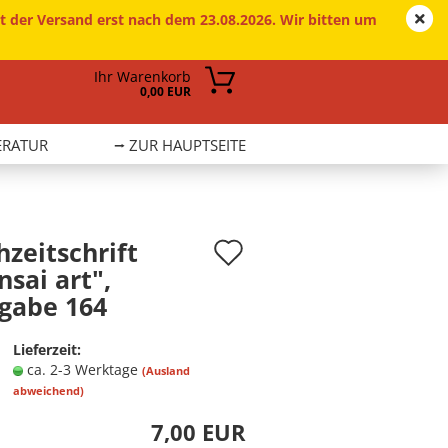
t der Versand erst nach dem 23.08.2026. Wir bitten um
EUR
Login
Merkzettel
Ihr Warenkorb
0,00 EUR
ERATUR
⭢ ZUR HAUPTSEITE
Auf
hzeitschrift
nsai art",
den
gabe 164
Merkzettel
n?
Lieferzeit:
ca. 2-3 Werktage
(Ausland
abweichend)
7,00 EUR