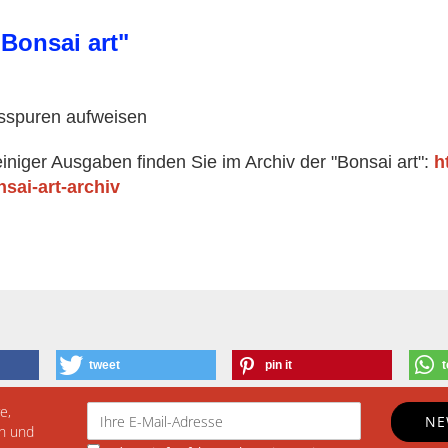
"Bonsai art"
sspuren aufweisen
einiger Ausgaben finden Sie im Archiv der "Bonsai art":
h
nsai-art-archiv
tweet
pin it
t
e,
n und