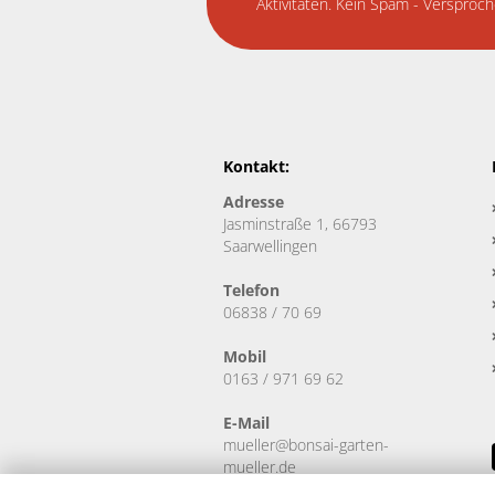
Aktivitäten. Kein Spam - Versproch
Kontakt:
Adresse
Jasminstraße 1, 66793
Saarwellingen
Telefon
06838 / 70 69
Mobil
0163 / 971 69 62
E-Mail
mueller@bonsai-garten-
mueller.de