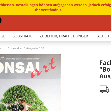
chlossen. Bestellungen können aufgegeben werden, jedoch erfolg
Ihr Verständnis.
Währung auswählen
Suche...
E-Mail
Lieferland
UGE
SUBSTRATE
ZUBEHÖR, DRAHT, DÜNGER
FACHLIT
Passwort
chrift "Bonsai art", Ausgabe 164
Fac
"Bo
Aus
Konto erstellen
Passwort vergesse