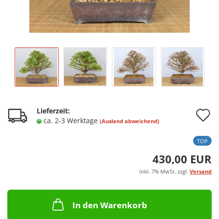
A
Lieferzeit:
ca. 2-3 Werktage
(Ausland abweichend)
d
TOP
M
430,00 EUR
inkl. 7% MwSt. zzgl.
Versand
In den Warenkorb