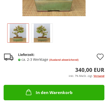
A
Lieferzeit:
ca. 2-3 Werktage
(Ausland abweichend)
d
340,00 EUR
M
inkl. 7% MwSt. zzgl.
Versand
In den Warenkorb