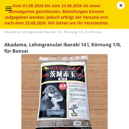
Vom 01.08.2026 bis zum 23.08.2026 ist unser
Bonsaigarten geschlossen. Bestellungen können
aufgegeben werden, jedoch erfolgt der Versand erst
nach dem 23.08.2026. Wir bitten um Ihr Verständnis.
»
»
Startseite
Substrate
Akadama, Lehmgranulat Ibaraki 14 l, Körnung 1/6, für Bonsai
Akadama, Lehmgranulat Ibaraki 14 l, Körnung 1/6,
für Bonsai