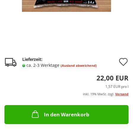
A
Lieferzeit:
ca. 2-3 Werktage
(Ausland abweichend)
d
22,00 EUR
M
1,57 EUR pro l
inkl. 19% MwSt. zzgl.
Versand
In den Warenkorb